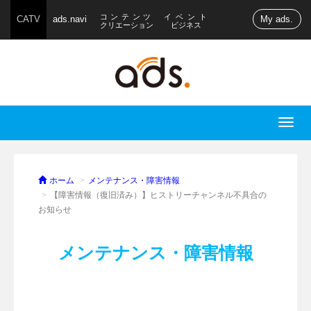
コンテンツ
イベント
CATV
ads.navi
My ads.
クリエーション
ビジネス
T
o
g
g
ホーム
メンテナンス・障害情報
l
【障害情報（復旧済み）】ヒストリーチャンネル不具合の
お知らせ
e
n
a
メンテナンス・障害情報
v
i
g