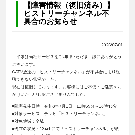
a
【障害情報（復旧済み）】
t
ヒストリーチャンネル不
i
具合のお知らせ
o
n
2026/07/01
平素は当社サービスをご利用いただき、誠にありがとう
ございます。
CATV放送の「ヒストリーチャンネル」が不具合により視
聴できない状況でした。
現在は復旧しております。お客様にはご不便・ご迷惑をお
かけいたし申し訳ございませんでした。
■障害発生日時：令和8年7月1日 11時55分～18時43分
■対象サービス：テレビ「ヒストリーチャンネル」
■対象地域：全域
■現在の状況：134chにて「ヒストリーチャンネル」が放