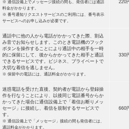
22
※ 通信設備上でメッセージ接続の間も、発信者には通話
料金がかかります。
※ 番号通知リクエストサービスのご利用には、番号表示
サービスへのお申し込みが必要です。
通話中に他の人から電話がかかってきた際、割込
み音でお知らせします。このとき電話機のフック
ボタンを操作することにより通話中の相手を一時
的に保留にして、後からかかってきた相手と通話
33
できるサービスです。ビジネス、プライベートで
大切な着信を逃しません。
※ 保留中の電話には、通話料金がかかります。
迷惑電話を受けた直後、契約者が電話から登録操
作を行なうことにより、以後同じ電話番号からか
かってきた場合に通信設備上で「着信お断りメッ
セージ」に接続し、着信を規制するサービスで
66
す。
※ 通信設備上で「メッセージ」接続の間も発信者には、
通話料金がかかります。