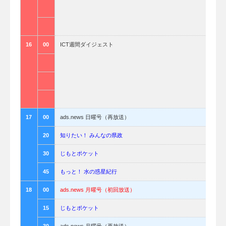
16
00
ICT週間ダイジェスト
17
00
ads.news 日曜号（再放送）
20
知りたい！ みんなの県政
30
じもとポケット
45
もっと！ 水の惑星紀行
18
00
ads.news 月曜号（初回放送）
15
じもとポケット
30
ads.news 月曜号（再放送）