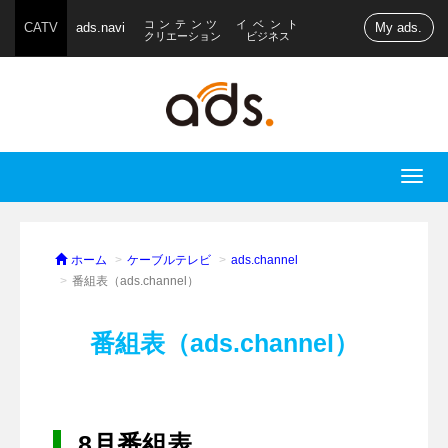
コンテンツ
イベント
CATV
ads.navi
My ads.
クリエーション
ビジネス
T
o
g
g
ホーム
ケーブルテレビ
ads.channel
l
番組表（ads.channel）
e
n
番組表（ads.channel）
a
v
i
g
8月番組表