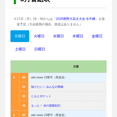
a
t
i
※17日（月）18：50からは「
2026熊野大花火大会 生中継
」を放
o
送予定（大会延期の場合、放送はありません）
n
月曜日
火曜日
水曜日
木曜日
金曜日
土曜日
日曜日
月曜
5
00
ads.news 日曜号（再放送）
20
知りたい！ みんなの県政
30
じもとポケット
45
もっと！ 水の惑星紀行
6
00
ads.news 日曜号（再放送）