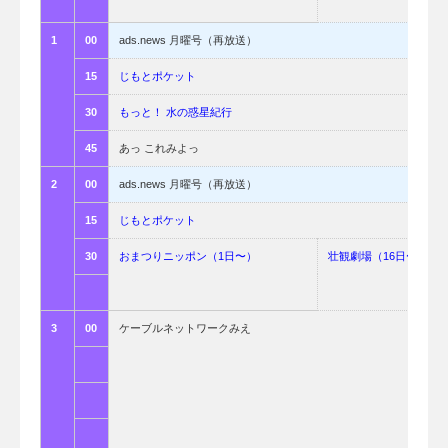
1
00
ads.news 月曜号（再放送）
15
じもとポケット
30
もっと！ 水の惑星紀行
45
あっ これみよっ
2
00
ads.news 月曜号（再放送）
15
じもとポケット
30
おまつりニッポン（1日〜）
壮観劇場（16日〜）
3
00
ケーブルネットワークみえ