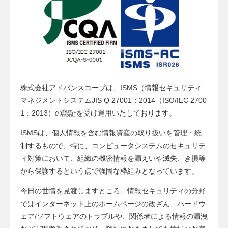
a
t
i
o
n
株式会社アドバンスコープは、ISMS（情報セキュリティ
マネジメントシステムJIS Q 27001：2014（ISO/IEC 2700
1：2013）の認証を受け運用いたしております。
ISMSは、個人情報を含む情報資産の取り扱いを管理・統
制するもので、特に、コンピュータシステムのセキュリテ
ィ対策において、組織の機密情報を漏えいや滅失、き損等
から保護するという点で強固な枠組みとなっています。
今日の世情を見渡しますところ、情報セキュリティの分野
ではインターネット上のホームページの改ざん、ハードウ
ェア/ソフトウェアのトラブルや、関係者による情報の漏洩