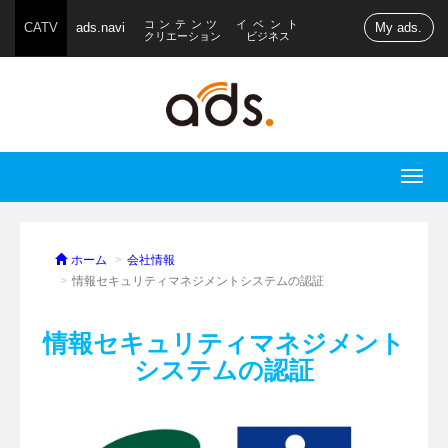
コンテンツ
イベント
CATV
ads.navi
My ads.
クリエーション
ビジネス
T
o
g
g
ホーム
会社情報
l
情報セキュリティマネジメントシステムの認証
e
n
情報セキュリティマネジメント
a
システムの認証
v
i
g