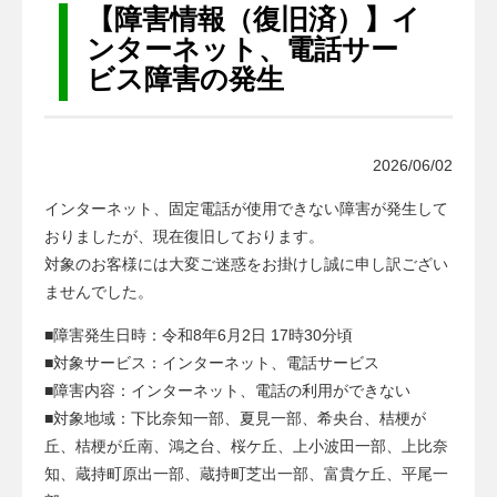
a
【障害情報（復旧済）】イ
t
ンターネット、電話サー
i
ビス障害の発生
o
n
2026/06/02
インターネット、固定電話が使用できない障害が発生して
おりましたが、現在復旧しております。
対象のお客様には大変ご迷惑をお掛けし誠に申し訳ござい
ませんでした。
■障害発生日時：令和8年6月2日 17時30分頃
■対象サービス：インターネット、電話サービス
■障害内容：インターネット、電話の利用ができない
■対象地域：下比奈知一部、夏見一部、希央台、桔梗が
丘、桔梗が丘南、鴻之台、桜ケ丘、上小波田一部、上比奈
知、蔵持町原出一部、蔵持町芝出一部、富貴ケ丘、平尾一