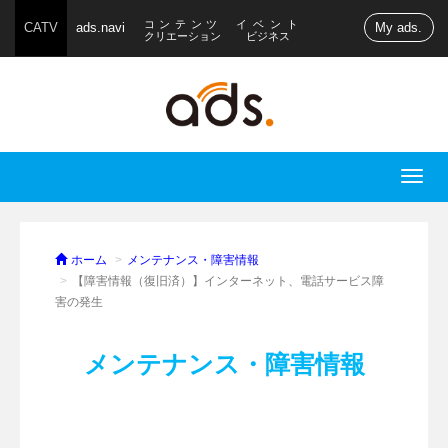
コンテンツ
イベント
CATV
ads.navi
My ads.
クリエーション
ビジネス
T
o
g
g
ホーム
メンテナンス・障害情報
l
【障害情報（復旧済）】インターネット、電話サービス障
害の発生
e
n
a
メンテナンス・障害情報
v
i
g