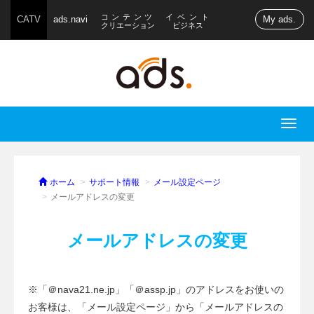
コンテンツ
イベント
CATV
ads.navi
My ads.
クリエーション
ビジネス
T
o
g
g
ホーム
サポート情報
メール設定ページ
l
メールアドレスの変更
e
n
メールアドレスの変更
a
v
i
※「＠nava21.ne.jp」「＠assp.jp」のアドレスをお使いの
g
お客様は、「メール設定ページ」から「メールアドレスの