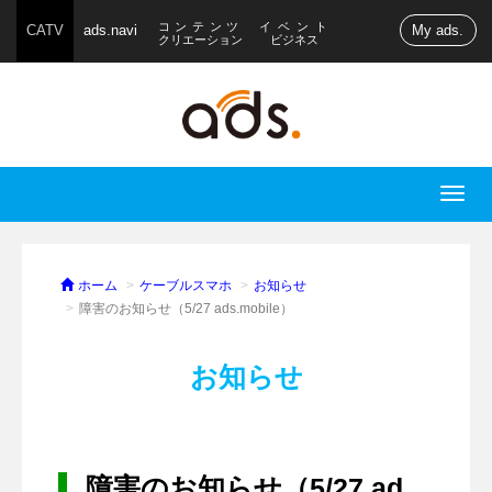
コンテンツ
イベント
CATV
ads.navi
My ads.
クリエーション
ビジネス
T
o
g
g
ホーム
ケーブルスマホ
お知らせ
l
障害のお知らせ（5/27 ads.mobile）
e
n
お知らせ
a
v
i
g
障害のお知らせ（5/27 ad