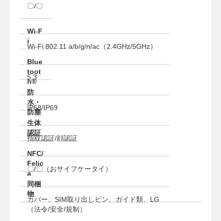
〇/〇
Wi-F
i
Wi-Fi 802.11 a/b/g/n/ac（2.4GHz/5GHz）
Blue
toot
5.3
h®
防
水・
IP68/IP69
防塵
生体
認証
指紋認証/顔認証
NFC/
Felic
〇/〇（おサイフケータイ）
a
同梱
物
カバー、SIM取り出しピン、ガイド類、LG
（法令/安全/規制）