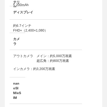
テリ
5,200mAh
ー
ディスプレイ
約6.7インチ
FHD+（2,400×1,080）
カメ
ラ
アウトカメラ メイン：約5,000万画素
超広角：約800万画素
インカメラ：約3,200万画素
nan
oSI
M/eS
IM