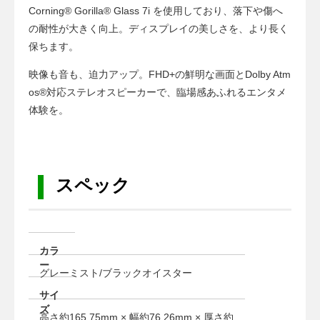
a
Corning® Gorilla® Glass 7i を使用しており、落下や傷へ
t
の耐性が大きく向上。ディスプレイの美しさを、より長く
i
保ちます。
o
映像も音も、迫力アップ。FHD+の鮮明な画面とDolby Atm
n
os®対応ステレオスピーカーで、臨場感あふれるエンタメ
体験を。
スペック
カラ
ー
グレーミスト/ブラックオイスター
サイ
ズ
高さ約165.75mm × 幅約76.26mm × 厚さ約