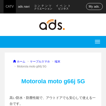
コンテンツ
イベント
CATV
ads.navi
My ads.
クリエーション
ビジネス
T
o
g
g
ホーム
ケーブルスマホ
端末
l
Motorola moto g66j 5G
e
n
Motorola moto g66j 5G
a
v
i
高い防水・防塵性能で、アウトドアでも安心して使える一
g
台です。