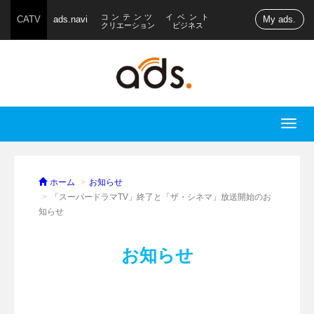
コンテンツ
イベント
CATV
ads.navi
My ads.
クリエーション
ビジネス
T
o
g
g
ホーム
お知らせ
l
「スーパードラマTV」終了と「ザ・シネマ」放送開始のお
知らせ
e
n
a
お知らせ
v
i
g