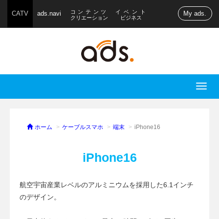
コンテンツ
イベント
CATV
ads.navi
My ads.
クリエーション
ビジネス
T
o
g
g
ホーム
ケーブルスマホ
端末
iPhone16
l
e
iPhone16
n
a
航空宇宙産業レベルのアルミニウムを採用した6.1インチ
v
のデザイン。
i
g