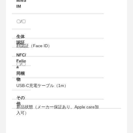
M/eS
IM
〇/〇
生体
認証
顔認証（Face ID）
NFC/
Felic
〇/〇
a
同梱
物
USB-C充電ケーブル（1m）
その
他
新品状態（メーカー保証あり、Apple care加
入可）