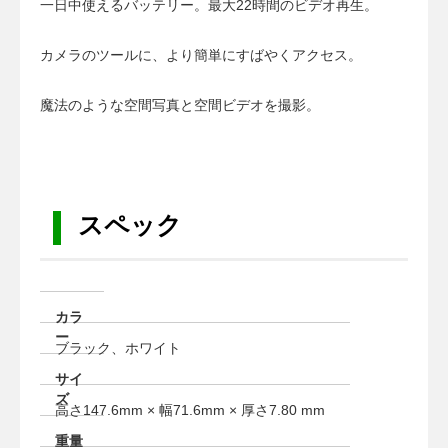
一日中使えるバッテリー。最大22時間のビデオ再生。
a
t
カメラのツールに、より簡単にすばやくアクセス。
i
o
魔法のような空間写真と空間ビデオを撮影。
n
スペック
カラ
ー
ブラック、ホワイト
サイ
ズ
高さ147.6mm × 幅71.6mm × 厚さ7.80 mm
重量